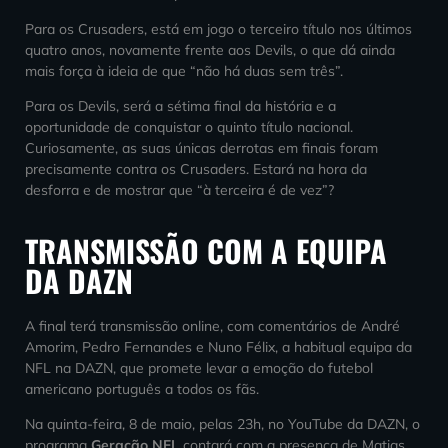
Para os Crusaders, está em jogo o terceiro título nos últimos
quatro anos, novamente frente aos Devils, o que dá ainda
mais força à ideia de que “não há duas sem três”.
Para os Devils, será a sétima final da história e a
oportunidade de conquistar o quinto título nacional.
Curiosamente, as suas únicas derrotas em finais foram
precisamente contra os Crusaders. Estará na hora da
desforra e de mostrar que “à terceira é de vez”?
TRANSMISSÃO COM A EQUIPA
DA DAZN
A final terá transmissão online, com comentários de André
Amorim, Pedro Fernandes e Nuno Félix, a habitual equipa da
NFL na DAZN, que promete levar a emoção do futebol
americano português a todos os fãs.
Na quinta-feira, 8 de maio, pelas 23h, no YouTube da DAZN, o
programa
Geração NFL
contará com a presença de Matias