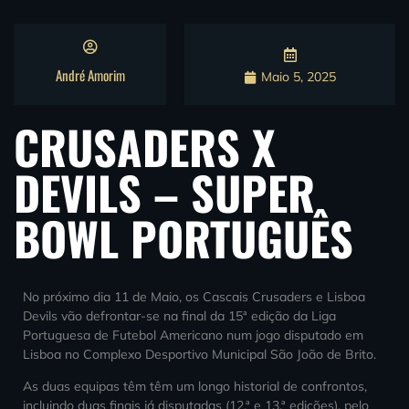
André Amorim
Maio 5, 2025
CRUSADERS X
DEVILS – SUPER
BOWL PORTUGUÊS
No próximo dia 11 de Maio, os Cascais Crusaders e Lisboa
Devils vão defrontar-se na final da 15ª edição da Liga
Portuguesa de Futebol Americano num jogo disputado em
Lisboa no Complexo Desportivo Municipal São João de Brito.
As duas equipas têm têm um longo historial de confrontos,
incluindo duas finais já disputadas (12.ª e 13.ª edições), pelo