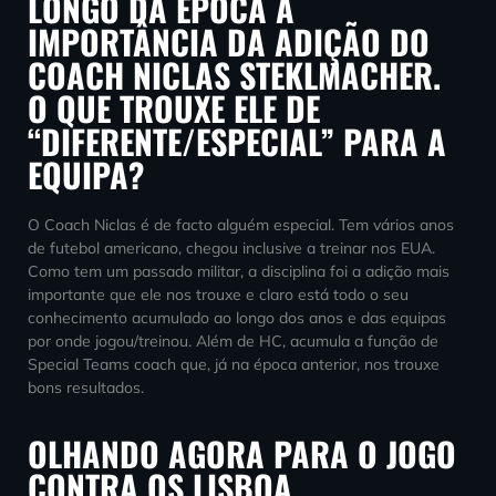
LONGO DA ÉPOCA A
IMPORTÂNCIA DA ADIÇÃO DO
COACH NICLAS STEKLMACHER.
O QUE TROUXE ELE DE
“DIFERENTE/ESPECIAL” PARA A
EQUIPA?
O Coach Niclas é de facto alguém especial. Tem vários anos
de futebol americano, chegou inclusive a treinar nos EUA.
Como tem um passado militar, a disciplina foi a adição mais
importante que ele nos trouxe e claro está todo o seu
conhecimento acumulado ao longo dos anos e das equipas
por onde jogou/treinou. Além de HC, acumula a função de
Special Teams coach que, já na época anterior, nos trouxe
bons resultados.
OLHANDO AGORA PARA O JOGO
CONTRA OS LISBOA