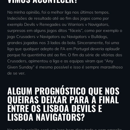
Na minha opinião, foi a melhor liga nos últimos tempos.
Indecisões de resultado até ao fim dos jogos como por
exemplo Devils v Renegades ou Warriors v Navigators,
surpresas em alguns jogos ditos “fáceis”, como por exemplo o
jogo Crusaders v Navigators ou Navigators v Bulldogs,
grandes jogadas nos 3 lados da bola. Sinceramente, foi uma
liga que qualquer adepto de FA em Portugal deveria aplaudir
porque foi quentinha até ao fim. O fim da série de vitórias dos
Crusaders, apimentou a liga e as equipas viram que “Any
Given Sunday” é mesmo possível e isso é sempre maravilhoso
de se ver.
ALGUM PROGNÓSTICO QUE NOS
QUEIRAS DEIXAR PARA A FINAL
ENTRE OS LISBOA DEVILS E
LISBOA NAVIGATORS?
Na minha opinião será um jogo bem disputado e com emoção.