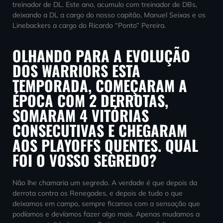
treinador de DL. Este ano, acumulo com treinador de DBs,
deixando a DL a cargo do nosso capitão, Manuel Seixas e os
Linebackers a cargo do Ricardo “Ponto” Pereira.
OLHANDO PARA A EVOLUÇÃO
DOS WARRIORS ESTA
TEMPORADA, COMEÇARAM A
ÉPOCA COM 2 DERROTAS,
SOMARAM 4 VITÓRIAS
CONSECUTIVAS E CHEGARAM
AOS PLAYOFFS QUENTES. QUAL
FOI O VOSSO SEGREDO?
Não lhe chamaria um segredo. A verdade é que depois da
derrota contra os Renegades, e depois de tudo o que
deixamos em campo, sempre ficamos com a sensação que
podíamos e devíamos fazer algo mais. Apenas mudamos a