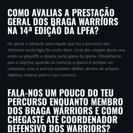
COMO AVALIAS A PRESTAÇÃO
GERAL DOS BRAGA WARRIORS
NA 14ª EDIÇÃO DA LPFA?
No geral, e olhando para aquilo que foi o percurso dos
Warriors nesta liga, foi muito bom. Uma das etapas deste ano
eram os playoffs e depois seria game by game. Obviamente
que o objetivo quando se começa a época é sempre ser
campeão, mas é preciso também definir, dentro do próprio
objetivo, etapas para o seu sucesso.
FALA-NOS UM POUCO DO TEU
PERCURSO ENQUANTO MEMBRO
DOS BRAGA WARRIORS E COMO
CHEGASTE ATÉ COORDENADOR
DEFENSIVO DOS WARRIORS?