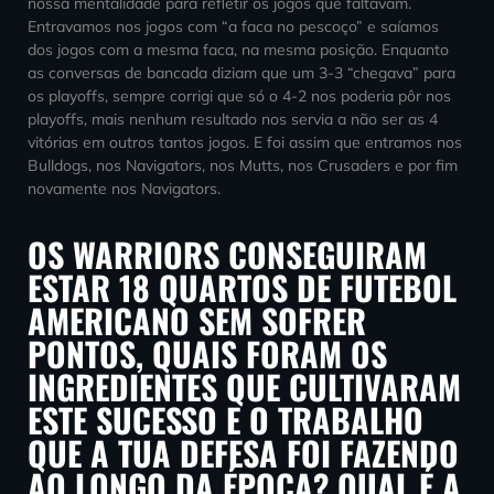
nossa mentalidade para refletir os jogos que faltavam.
Entravamos nos jogos com “a faca no pescoço” e saíamos
dos jogos com a mesma faca, na mesma posição. Enquanto
as conversas de bancada diziam que um 3-3 “chegava” para
os playoffs, sempre corrigi que só o 4-2 nos poderia pôr nos
playoffs, mais nenhum resultado nos servia a não ser as 4
vitórias em outros tantos jogos. E foi assim que entramos nos
Bulldogs, nos Navigators, nos Mutts, nos Crusaders e por fim
novamente nos Navigators.
OS WARRIORS CONSEGUIRAM
ESTAR 18 QUARTOS DE FUTEBOL
AMERICANO SEM SOFRER
PONTOS, QUAIS FORAM OS
INGREDIENTES QUE CULTIVARAM
ESTE SUCESSO E O TRABALHO
QUE A TUA DEFESA FOI FAZENDO
AO LONGO DA ÉPOCA? QUAL É A