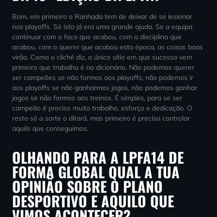
Bom, em primeiro o Ranhada tem de deixar de se lesionar
nos playoffs. Só isto já era uma grande ajuda. Se a equipa
continuar com o foco que acabou, com a disciplina que
acabou, com o querer que acabou esta época, as coisas boas
virão. Como o cliché diz, o único sítio em que sucesso vem
primeiro que trabalho é no dicionário. Não podemos querer
ser campeões se não formos aos playoffs, não podemos ir
aos playoffs se não ganharmos jogos, não podemos ganhar
jogos se não formos aos treinos. É simples, para se ser
campeão é preciso muito trabalho, esforço e dedicação. O
resto só a sorte o ditará, mas primeiro é preciso controlar
aquilo que conseguimos.
OLHANDO PARA A LPFA14 DE
FORMA GLOBAL QUAL A TUA
OPINIÃO SOBRE O PLANO
DESPORTIVO E AQUILO QUE
VIMOS ACONTECER?