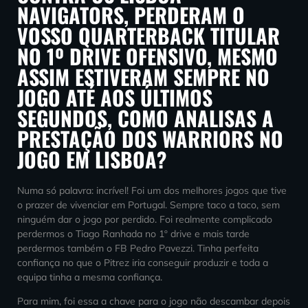
NAVIGATORS, PERDERAM O
VOSSO QUARTERBACK TITULAR
NO 1º DRIVE OFENSIVO, MESMO
ASSIM ESTIVERAM SEMPRE NO
JOGO ATÉ AOS ÚLTIMOS
SEGUNDOS, COMO ANALISAS A
PRESTAÇÃO DOS WARRIORS NO
JOGO EM LISBOA?
Numa só palavra: incrível! Foi um dos melhores jogos que tive
o prazer de vivenciar em Portugal. Sempre taco a taco, sem
ninguém dar o jogo por perdido. Foi realmente complicado
perdermos o Tiago Ranhada no 1º drive e mais tarde
perdermos também o FB Pedro Pavezzi. Tinha perfeita
confiança no que o Pitrez iria conseguir produzir e toda a
equipa tinha a mesma confiança.
Para mim, foi essa a chave para o jogo não descambar depois