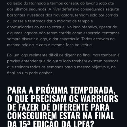
da lesão do Ranhada e termos conseguido levar o jogo até
aos últimos segundos. A nível defensivo conseguimos segurar
bastantes investidas dos Navigators, tenham sido por corrida
ou passe e tentamos dar o máximo de tempo e
oportunidades ao nosso ataque. No lado ofensivo, apesar de
algumas jogadas não terem corrido como esperado, tentamos
sempre discutir o jogo, e dar espetáculo. Todos estavam na
mesma página, e com o mesmo foco na vitória.
Foi um jogo realmente difícil de digerir no final, mas também é
preciso entender que do outro lado também existem pessoas
que treinam todas as semanas para o mesmo objetivo e, no
final, só um pode ganhar.
PARA A PRÓXIMA TEMPORADA,
O QUE PRECISAM OS WARRIORS
DE FAZER DE DIFERENTE PARA
CONSEGUIREM ESTAR NA FINAL
DA 15ª EDIÇÃO DA LPFA?