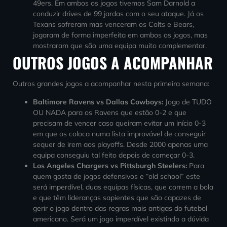
49ers. Em ambos os jogos tivemos Sam Darnold a
conduzir drives de 99 jardas com o seu ataque. Já os
Texans sofreram mas venceram os Colts e Bears,
jogaram de forma imperfeita em ambos os jogos, mas
mostraram que são uma equipa muito complementar.
OUTROS JOGOS A ACOMPANHAR
Outros grandes jogos a acompanhar nesta primeira semana:
Baltimore Ravens vs Dallas Cowboys:
Jogo de TUDO
OU NADA para os Ravens que estão 0-2 e que
precisam de vencer caso queiram evitar um início 0-3
em que os coloca numa lista improvável de conseguir
sequer de irem aos playoffs. Desde 2000 apenas uma
equipa conseguiu tal feito depois de começar 0-3.
Los Angeles Chargers vs Pittsburgh Steelers:
Para
quem gosta de jogos defensivos e “old school” este
será imperdível, duas equipas físicas, que correm a bola
e que têm lideranças sapientes que são capazes de
gerir o jogo dentro das regras mais antigas do futebol
americano. Será um jogo imperdível
existindo
a dúvida