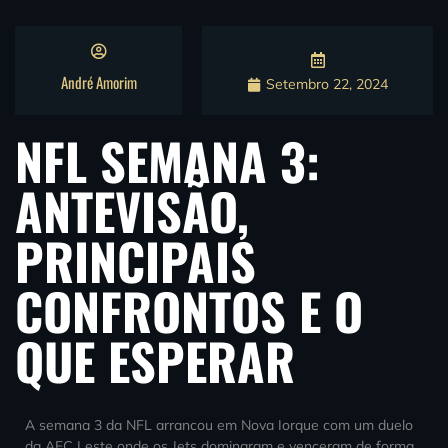
André Amorim
Setembro 22, 2024
NFL SEMANA 3:
ANTEVISÃO,
PRINCIPAIS
CONFRONTOS E O
QUE ESPERAR
A semana 3 da NFL arrancou em Nova Iorque com um duelo
da AFC Leste onde os Jets dominaram e venceram de forma