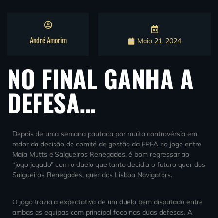
André Amorim
Maio 21, 2024
NO FINAL GANHA A
DEFESA…
Depois de uma semana pautada por muita controvérsia em
redor da decisão do comité de gestão da FPFA no jogo entre
Maia Mutts e Salgueiros Renegades, é bom regressar ao
“jogo jogado” com o duelo que tanto decidia o futuro quer dos
Salgueiros Renegades, quer dos Lisboa Navigators.
O jogo trazia a expectativa de um duelo bem disputado entre
ambas as equipas com principal foco nas duas defesas. A