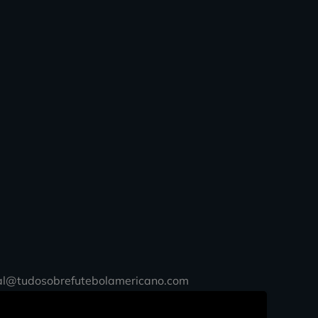
al@tudosobrefutebolamericano.com