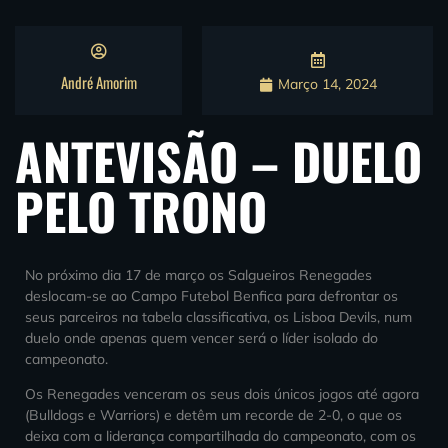
André Amorim
Março 14, 2024
ANTEVISÃO – DUELO
PELO TRONO
No próximo dia 17 de março os Salgueiros Renegades
deslocam-se ao Campo Futebol Benfica para defrontar os
seus parceiros na tabela classificativa, os Lisboa Devils, num
duelo onde apenas quem vencer será o líder isolado do
campeonato.
Os Renegades venceram os seus dois únicos jogos até agora
(Bulldogs e Warriors) e detêm um recorde de 2-0, o que os
deixa com a liderança compartilhada do campeonato, com os