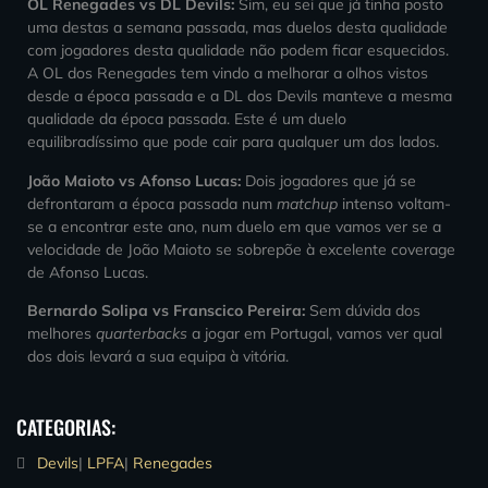
OL Renegades vs DL Devils:
Sim, eu sei que já tinha posto
uma destas a semana passada, mas duelos desta qualidade
com jogadores desta qualidade não podem ficar esquecidos.
A OL dos Renegades tem vindo a melhorar a olhos vistos
desde a época passada e a DL dos Devils manteve a mesma
qualidade da época passada. Este é um duelo
equilibradíssimo que pode cair para qualquer um dos lados.
João Maioto vs Afonso Lucas:
Dois jogadores que já se
defrontaram a época passada num
matchup
intenso voltam-
se a encontrar este ano, num duelo em que vamos ver se a
velocidade de João Maioto se sobrepõe à excelente coverage
de Afonso Lucas.
Bernardo Solipa vs Franscico Pereira:
Sem dúvida dos
melhores
quarterbacks
a jogar em Portugal, vamos ver qual
dos dois levará a sua equipa à vitória.
CATEGORIAS:
Devils
|
LPFA
|
Renegades